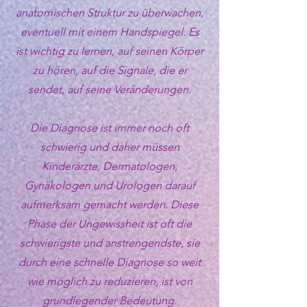
anatomischen Struktur zu überwachen,
eventuell mit einem Handspiegel. Es
ist wichtig zu lernen, auf seinen Körper
zu hören, auf die Signale, die er
sendet, auf seine Veränderungen.
Die Diagnose ist immer noch oft
schwierig und daher müssen
Kinderärzte, Dermatologen,
Gynäkologen und Urologen darauf
aufmerksam gemacht werden. Diese
Phase der Ungewissheit ist oft die
schwierigste und anstrengendste, sie
durch eine schnelle Diagnose so weit
wie möglich zu reduzieren, ist von
grundlegender Bedeutung.