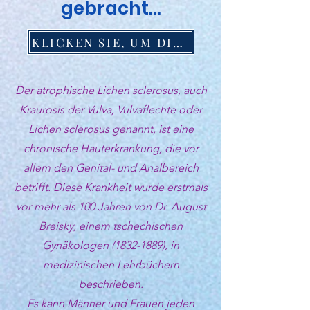
gebracht...
KLICKEN SIE, UM DIE VIDEOPRÄSENTATION ZU SEHEN
Der atrophische Lichen sclerosus, auch
Kraurosis der Vulva, Vulvaflechte oder
Lichen sclerosus genannt, ist eine
chronische Hauterkrankung, die vor
allem den Genital- und Analbereich
betrifft. Diese Krankheit wurde erstmals
vor mehr als 100 Jahren von Dr. August
Breisky, einem tschechischen
Gynäkologen
(1832-1889)
, in
medizinischen Lehrbüchern
beschrieben.
Es kann Männer und Frauen jeden