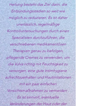
Heilung besteht das Ziel darin, die
Entzündungsstadien so weit wie
möglich zu reduzieren. Es ist daher
unerlässlich, regelmäßige
Kontrolluntersuchungen durch einen
Spezialisten durchzuführen, die
verschriebenen medikamentösen
Therapien genau zu befolgen,
pflegende Cremes zu verwenden, um
die Vulva richtig mit Feuchtigkeit zu
versorgen, eine gute Intimhygiene
aufrechtzuerhalten und Hautirritationen
mit ein paar einfachen
Vorsichtsmaßnahmen zu vermeiden .
Es ist sinnvoll, eventuelle
Veränderungen der Haut oder der