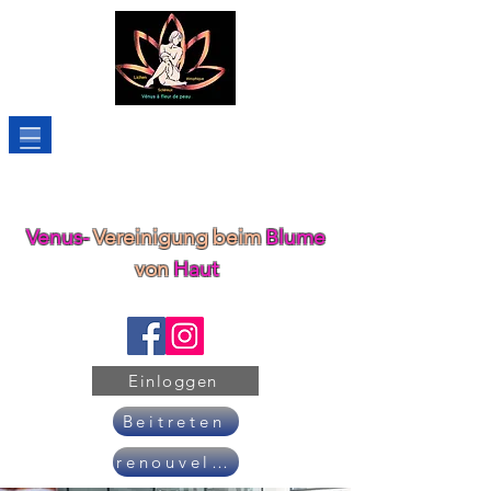
Venus-
Vereinigung
beim
Blume
von
Haut
Einloggen
Beitreten
renouveler son adhésion